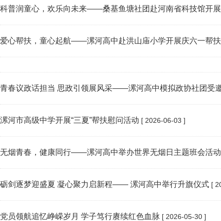
科普润童心，欢乐向未来——桑基鱼塘社团赴河南省科技馆开展
爱心帮扶，童心起航——漯河高中赴洪山庙小学开展庆六一帮扶
青春议政话担当 思政引领展风采——漯河高中模拟政协社团受
漯河市高级中学开展“三夏”帮扶慰问活动
[ 2026-06-03 ]
无烟青春，健康同行——漯河高中举办世界无烟日主题班会活动
砺剑逐梦迎盛夏 凝心聚力启新程—— 漯河高中举行升旗仪式
[ 2
党员领航追忆峥嵘岁月 学子笃行赓续红色血脉
[ 2026-05-30 ]