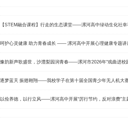
【STEM融合课程】行走的生态课堂——漯河高中绿动生化社幸
呵护心灵健康 助力青春成长 —— 漯河高中开展心理健康专题讲
豫韵新声歌盛世，沙澧梨园润青春——漯河市2026年“戏曲进校
逐梦蓝天 振翅翱翔——我校学子在第十届全国青少年无人机大
以俭养德，以行立风——漯河高中开展“厉行节约，反对浪费”主