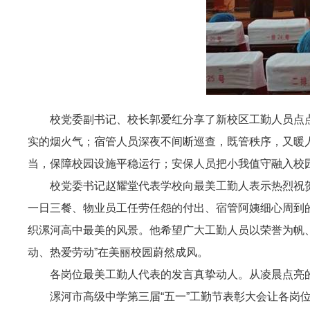
校党委副书记、校长郭爱红分享了新校区工勤人员点
实的烟火气；宿管人员深夜不间断巡查，既管秩序，又暖人
当，保障校园设施平稳运行；安保人员把小我值守融入校
校党委书记赵耀堂代表学校向最美工勤人表示热烈祝
一日三餐、物业员工任劳任怨的付出、宿管阿姨细心周到
织漯河高中最美的风景。他希望广大工勤人员以荣誉为帆、
动、热爱劳动”在美丽校园蔚然成风。
各岗位最美工勤人代表的发言真挚动人。从凌晨点亮
漯河市高级中学第三届“五一”工勤节表彰大会让各岗