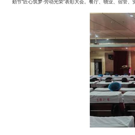
勤节“匠心筑梦·劳动光荣”表彰大会。餐厅、物业、宿管、