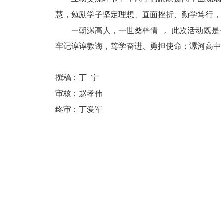
慧，勉励学子坚定理想、直面挫折、勤学笃行，
一朝漯高人，一世
桑梓情
。此次活动既是
牢记谆谆教诲，笃学奋进、勇担使命；漯河高中
撰稿：丁 宁
审核：赵孝伟
终审：丁爱军