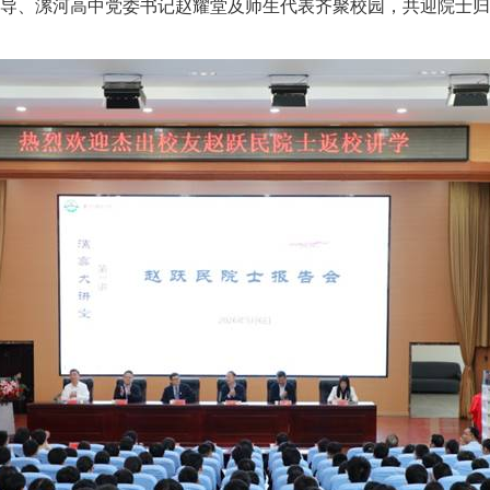
导、漯河高中党委书记赵耀堂及师生代表齐聚校园，共迎院士归