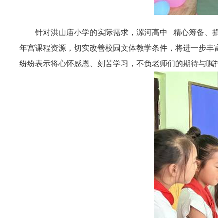
针对洪山庙小学的实际需求，
漯河高中
精心筹备、
年宫课程资源，切实改善校园文体教学条件，将进一步丰
纷纷表示将心怀感恩、刻苦学习，不负老师们的期待与嘱