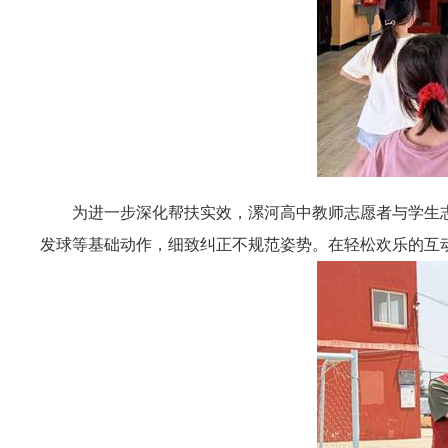
为进一步深化帮扶实效，漯河高中教师志愿者与学生
发球等基础动作，细致纠正不规范姿势。在轻松欢乐的互