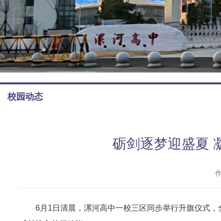
校园动态
砺剑逐梦迎盛夏 
6月1日清晨，漯河高中一校三区同步举行升旗仪式