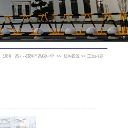
（漯河一高）--漯河市高级中学
>>
机构设置
>>
正文内容