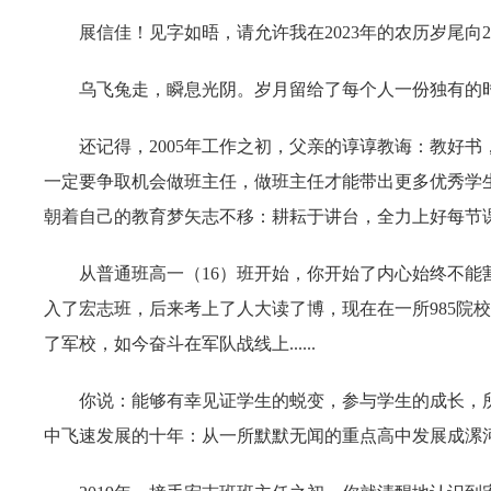
展信佳！见字如晤，请允许我在2023年的农历岁尾向2
乌飞兔走，瞬息光阴。岁月留给了每个人一份独有的
还记得，2005年工作之初，父亲的谆谆教诲：教好
一定要争取机会做班主任，做班主任才能带出更多优秀学
朝着自己的教育梦矢志不移：耕耘于讲台，全力上好每节
从普通班高一（16）班开始，你开始了内心始终不
入了宏志班，后来考上了人大读了博，现在在一所985院
了军校，如今奋斗在军队战线上......
你说：能够有幸见证学生的蜕变，参与学生的成长，
中飞速发展的十年：从一所默默无闻的重点高中发展成漯