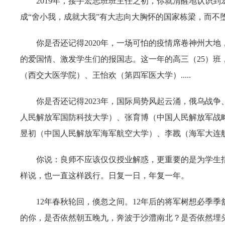
2019
年，接手宏志班班主任之初，你就清醒地认识到
成“舍小我，成就大我”有大志向大胸怀的国家栋梁，而
你是否还记得2020年，一场可怕的疫情席卷神州大
的爱国情、激发学生们的报国志。这一年的高三（25）班
（西交大医学院）、王怡欢（第四军医大学）.....
你是否还记得2023年，国际局势风起云涌，俄乌战
人民解放军国防科技大学）、张育博（中国人民解放军战
昱初（中国人民解放军海军航空大学）、李戡（海军大连舰艇学院
你说：良师不应该仅仅授业解惑，更重要的是为学生
样说，也一直这样践行。日复一日，年复一年。
12
年春秋轮回，倏忽之间。12年后的将军树想必季季
的你，是否依然朝五晚九，奔波于沙澧南北？是否依然埋