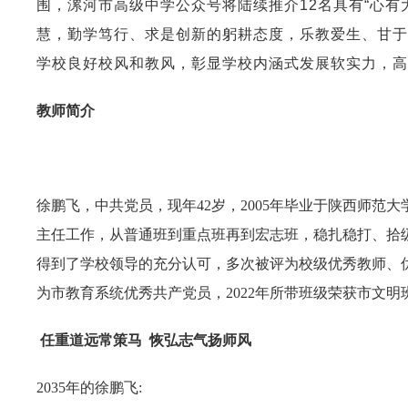
围，漯河市高级中学公众号将陆续推介
12
名具有
“
心有
慧，勤学笃行、求是创新的躬耕态度，乐教爱生、甘于
学校良好校风和教风，彰显学校内涵式发展软实力，高
教师简介
徐鹏飞，中共党员，现年42岁，2005年毕业于陕西师
主任工作，从普通班到重点班再到宏志班，稳扎稳打、拾
得到了学校领导的充分认可，多次被评为校级优秀教师、优秀班
为市教育系统优秀共产党员，2022年所带班级荣获市文明
任重道远常策马 恢弘志气扬师风
2035
年的徐鹏飞: