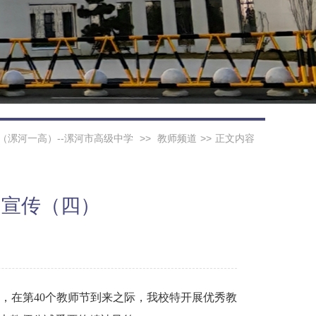
（漯河一高）--漯河市高级中学
>>
教师频道
>>
正文内容
列宣传（四）
，在第40个教师节到来之际，我校特开展优秀教