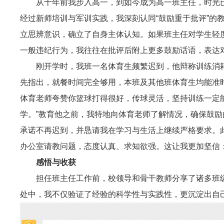
从十年前我步入高一，到如今成为高一班主任，时光
经过新师培训与军训实践，我深刻认同“鼓励重于批评”的
立思辨意识，确立了自身主体认知。如果班主任对学生轻
一般违纪行为，我往往在批评后附上更多鼓励话语，表达
刚开学时，我班一名体育生频繁迟到，他辩称训练消
先指出，就餐时间完全够用，本班及其他班体育生均能准
体育老师夸赞你篮球打得很好，传球灵活，坚持训练一定
学。”教育他之前，我特地向体育老师了解情况，确保鼓
承诺不再迟到，并恳请我在学习与生活上继续严格要求。
办公室请教问题，态度认真、求知欲强。这让我更加坚信
感悟与收获
担任班主任工作前，校领导和骨干教师分享了诸多班
处中，我不仅验证了经验的科学性与实践性，更沉淀出自