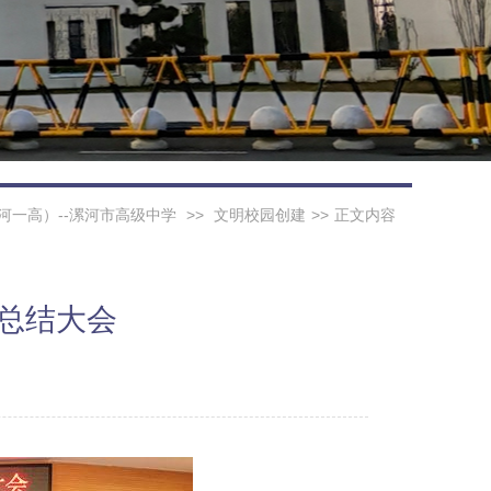
河一高）--漯河市高级中学
>>
文明校园创建
>>
正文内容
育总结大会