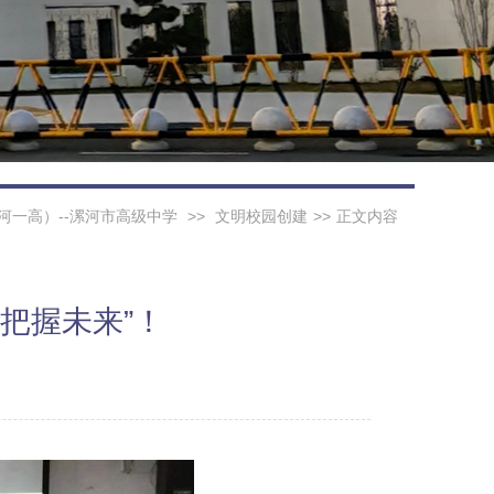
河一高）--漯河市高级中学
>>
文明校园创建
>>
正文内容
把握未来”！