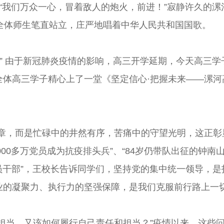
）“我们万众一心，冒着敌人的炮火，前进！”寂静许久的
全体师生笔直站立，庄严地唱着中华人民共和国国歌。
” 由于新冠肺炎疫情的影响，高三开学延期，今天高三
全体高三学子精心上了一堂《坚定信心·把握未来——漯河
无章，而是忙碌中的井然有序，苦痛中的守望光明，这正彰
00多万党员成为抗疫排头兵”、“84岁仍带队出征的钟南山
是党员干部”，王校长告诉同学们，坚持党的集中统一领导，
业的凝聚力、执行力的坚强保障，是我们克服前行路上一
担当，又该如何履行自己责任和担当？”疫情以来，这些