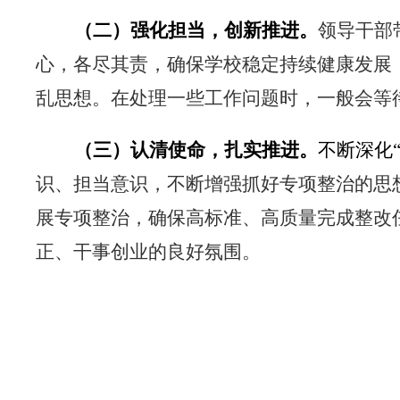
（二）强化担当，创新推进。
领导干部
心，各尽其责，确保学校稳定持续健康发展
乱思想。在处理一些工作问题时，一般会等
（三）认清使命，扎实推进。
不断深化
识、担当意识，不断增强抓好专项整治的思
展专项整治，确保高标准、高质量完成整改
正、干事创业的良好氛围。