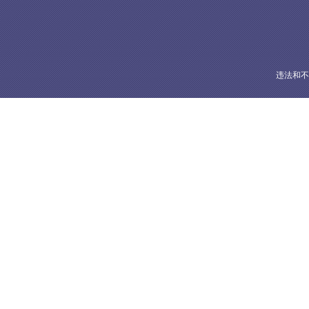
违法和不良