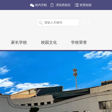
校内导航
漯高西校区
智慧校园
家长学校
校园文化
学校荣誉