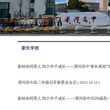
家长学校
家校协同育人 助力学子成长——漯河高中“家长夜校”
漯河高中高二年级召开家委会会议
[ 2023-10-13 ]
家校协同育人 助力学子成长 ——漯河高中2026届