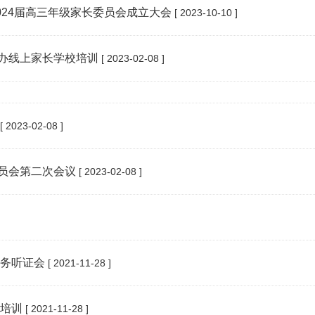
024届高三年级家长委员会成立大会
[ 2023-10-10 ]
办线上家长学校培训
[ 2023-02-08 ]
[ 2023-02-08 ]
员会第二次会议
[ 2023-02-08 ]
服务听证会
[ 2021-11-28 ]
校培训
[ 2021-11-28 ]