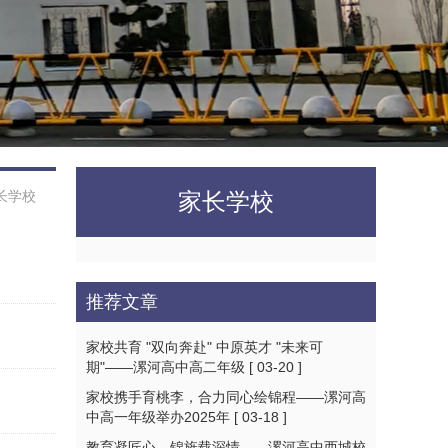
长学校
家长学校
推荐文章
家校共育 "双向奔赴" 中原英才 "未来可
期"——漯河高中高二年级
[ 03-20 ]
家校携手育桃李，合力同心绘锦程——漯河高
中高一年级举办2025年
[ 03-18 ]
教育凝匠心，锦旌载深情——漯河高中西城校