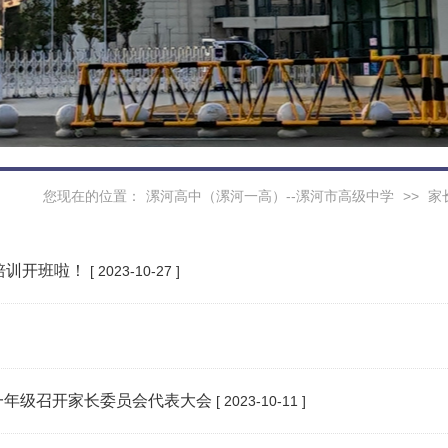
您现在的位置：
漯河高中（漯河一高）--漯河市高级中学
>>
家
培训开班啦！
[ 2023-10-27 ]
高一年级召开家长委员会代表大会
[ 2023-10-11 ]