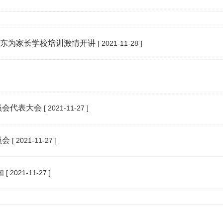
海东为家长学校培训激情开讲
[ 2021-11-28 ]
员会代表大会
[ 2021-11-27 ]
员会
[ 2021-11-27 ]
知
[ 2021-11-27 ]